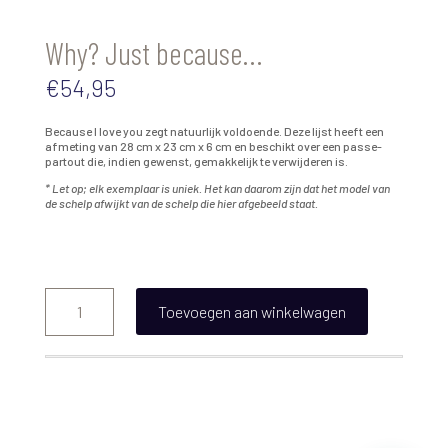
Why? Just because…
€
54,95
Because I love you zegt natuurlijk voldoende. Deze lijst heeft een
afmeting van 28 cm x 23 cm x 6 cm en beschikt over een passe-
partout die, indien gewenst, gemakkelijk te verwijderen is.
* Let op; elk exemplaar is uniek. Het kan daarom zijn dat het model van
de schelp afwijkt van de schelp die hier afgebeeld staat.
Why?
Just
Toevoegen aan winkelwagen
because...
aantal