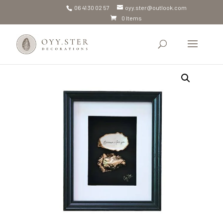
06 41 30 02 57
oyy.ster@outlook.com
0 Items