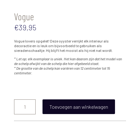
Vogue
€
39,95
Vogue lovers opgelet! Deze oyyster verrijkt elk interieur als
decoractie en is leuk om bijvoorbeeld te gebruiken als
sieradenschaaltje. Hij blijft het mooist als hij niet nat wordt.
* Let op; elk exemplaar is uniek. Het kan daarom zijn dat het model van
de schelp afwijkt van de schelp die hier afgebeeld staat.
* De grootte van de schelp kan variëren van 12 centimeter tot 15
centimeter.
Vogue
aantal
Toevoegen aan winkelwagen