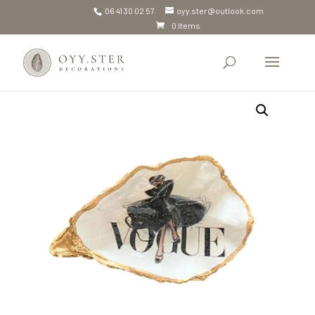
06 41 30 02 57
oyy.ster@outlook.com
0 Items