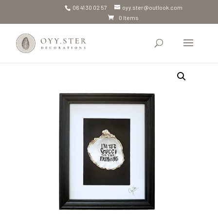
06 41 30 02 57
oyy.ster@outlook.com
0 Items