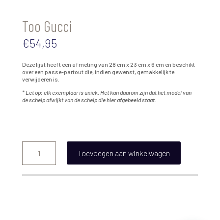
Too Gucci
€
54,95
Deze lijst heeft een afmeting van 28 cm x 23 cm x 6 cm en beschikt
over een passe-partout die, indien gewenst, gemakkelijk te
verwijderen is.
* Let op; elk exemplaar is uniek. Het kan daarom zijn dat het model van
de schelp afwijkt van de schelp die hier afgebeeld staat.
Too
Gucci
Toevoegen aan winkelwagen
aantal