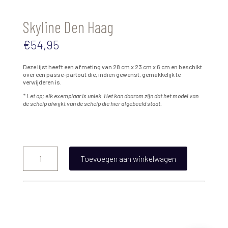
Skyline Den Haag
€
54,95
Deze lijst heeft een afmeting van 28 cm x 23 cm x 6 cm en beschikt
over een passe-partout die, indien gewenst, gemakkelijk te
verwijderen is.
* Let op; elk exemplaar is uniek. Het kan daarom zijn dat het model van
de schelp afwijkt van de schelp die hier afgebeeld staat.
Skyline
Den
Toevoegen aan winkelwagen
Haag
aantal