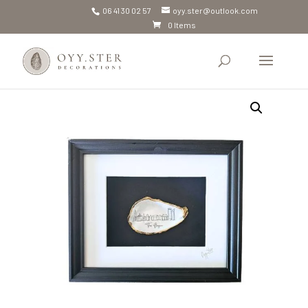
06 41 30 02 57
oyy.ster@outlook.com
0 Items