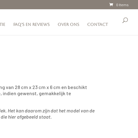
0 Items
tie
FAQ’s en reviews
Over ons
Contact
ing van 28 cm x 23 cm x 6 cm en beschikt
, indien gewenst, gemakkelijk te
niek. Het kan daarom zijn dat het model van de
die hier afgebeeld staat.