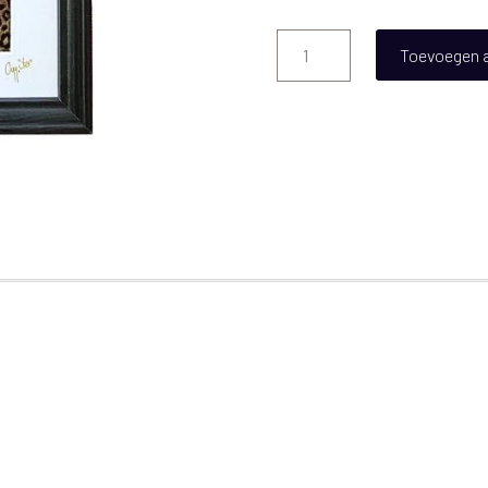
Sisters
Toevoegen 
aantal