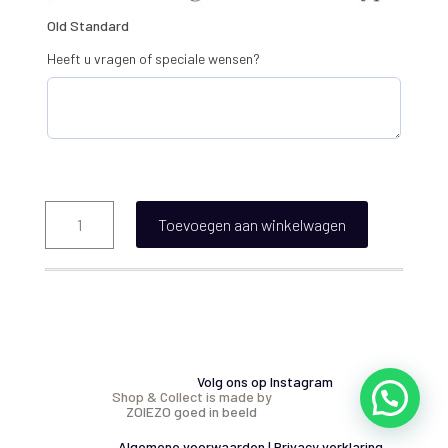
Old Standard
Heeft u vragen of speciale wensen?
Grote,
witte
Toevoegen aan winkelwagen
lijst
zonder
passe-
partout
en
4
oesters
aantal
Volg ons op Instagram
Shop & Collect is made by
ZOIEZO goed in beeld
Algemene voorwaarden
|
Privacy verklaring