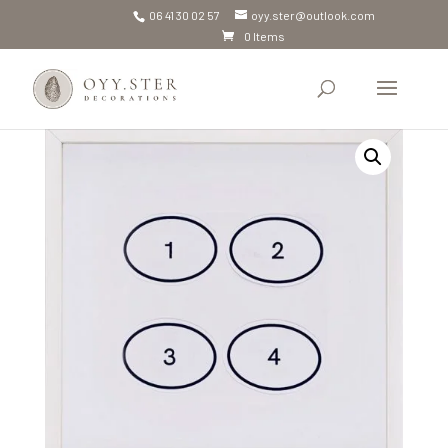
06 41 30 02 57
oyy.ster@outlook.com
0 Items