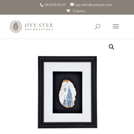
06 41 30 02 57
oyy.ster@outlook.com
0 Items