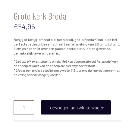
Grote kerk Breda
€
54,95
Ben jij óf ken jij iemand die, net als wij, gek is Breda? Dan is dit hét
perfecte cadeau! Deze lijst heeft een afmeting van 28 cm x 23 cm x
6 cm en beschikt over een passe-partout die, indien gewenst,
gemakkelijk te verwijderen is.
* Let op; elk exemplaar is uniek. Het kan daarom zijn dat het model van
de schelp afwijkt van de schelp die hier afgebeeld staat.
* Liever een andere stad in een oyyster? Stuur ons dan gerust een e-mail
en vraag naar de mogelijkheden.
Grote
kerk
Toevoegen aan winkelwagen
Breda
aantal