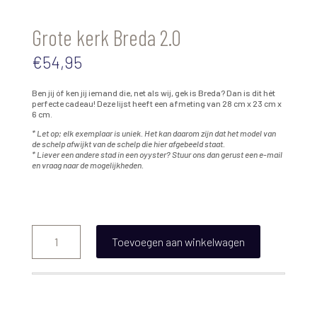
Grote kerk Breda 2.0
€
54,95
Ben jij óf ken jij iemand die, net als wij, gek is Breda? Dan is dit hét
perfecte cadeau! Deze lijst heeft een afmeting van 28 cm x 23 cm x
6 cm.
* Let op; elk exemplaar is uniek. Het kan daarom zijn dat het model van
de schelp afwijkt van de schelp die hier afgebeeld staat.
* Liever een andere stad in een oyyster? Stuur ons dan gerust een e-mail
en vraag naar de mogelijkheden.
Grote
kerk
Toevoegen aan winkelwagen
Breda
2.0
aantal