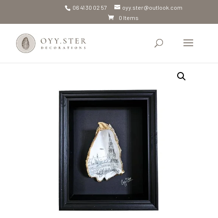
06 41 30 02 57
oyy.ster@outlook.com
0 Items