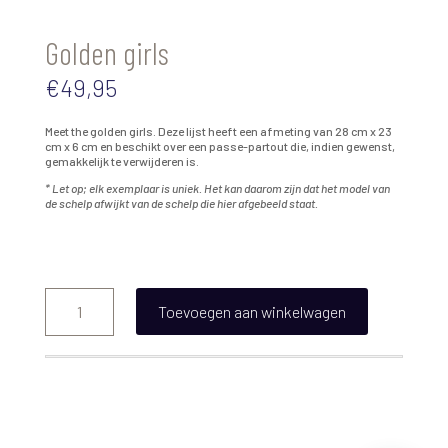
Golden girls
€
49,95
Meet the golden girls. Deze lijst heeft een afmeting van 28 cm x 23
cm x 6 cm en beschikt over een passe-partout die, indien gewenst,
gemakkelijk te verwijderen is.
* Let op; elk exemplaar is uniek. Het kan daarom zijn dat het model van
de schelp afwijkt van de schelp die hier afgebeeld staat.
Golden
girls
Toevoegen aan winkelwagen
aantal