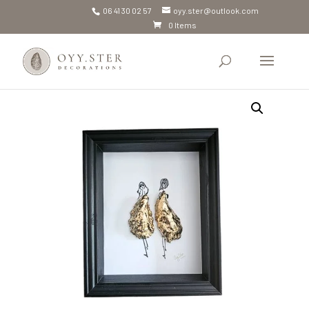
06 41 30 02 57
oyy.ster@outlook.com
0 Items