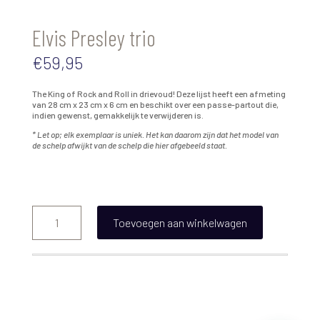
Elvis Presley trio
€
59,95
The King of Rock and Roll in drievoud! Deze lijst heeft een afmeting
van 28 cm x 23 cm x 6 cm en beschikt over een passe-partout die,
indien gewenst, gemakkelijk te verwijderen is.
* Let op; elk exemplaar is uniek. Het kan daarom zijn dat het model van
de schelp afwijkt van de schelp die hier afgebeeld staat.
Elvis
Presley
Toevoegen aan winkelwagen
trio
aantal