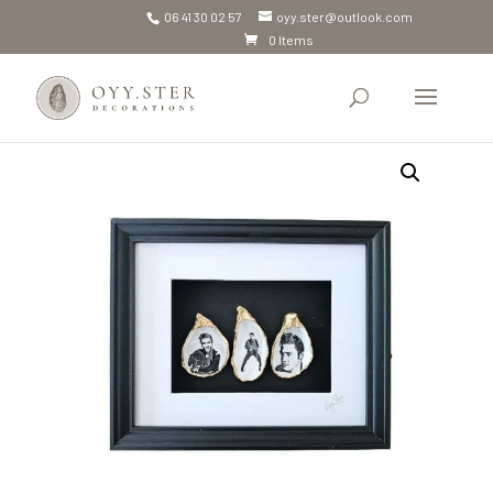
06 41 30 02 57
oyy.ster@outlook.com
0 Items