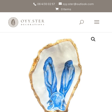
06 41 30 02 57
oyy.ster@outlook.com
0 Items