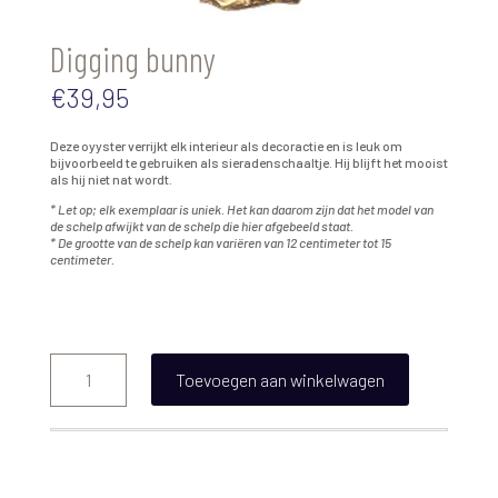
Digging bunny
€
39,95
Deze oyyster verrijkt elk interieur als decoractie en is leuk om
bijvoorbeeld te gebruiken als sieradenschaaltje. Hij blijft het mooist
als hij niet nat wordt.
* Let op; elk exemplaar is uniek. Het kan daarom zijn dat het model van
de schelp afwijkt van de schelp die hier afgebeeld staat.
* De grootte van de schelp kan variëren van 12 centimeter tot 15
centimeter.
Digging
bunny
Toevoegen aan winkelwagen
aantal